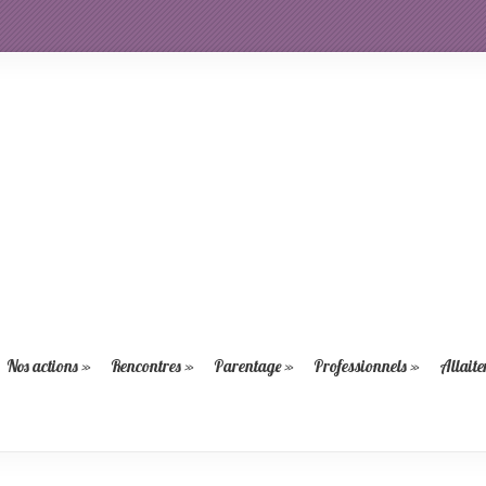
Nos actions
»
Rencontres
»
Parentage
»
Professionnels
»
Allait