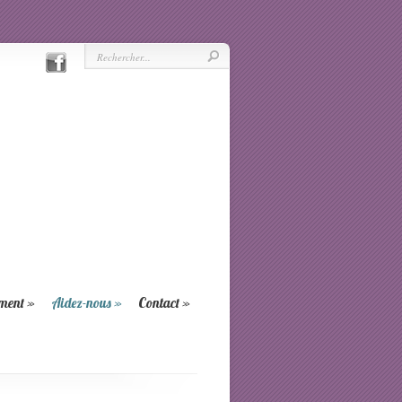
ement
»
Aidez-nous
»
Contact
»