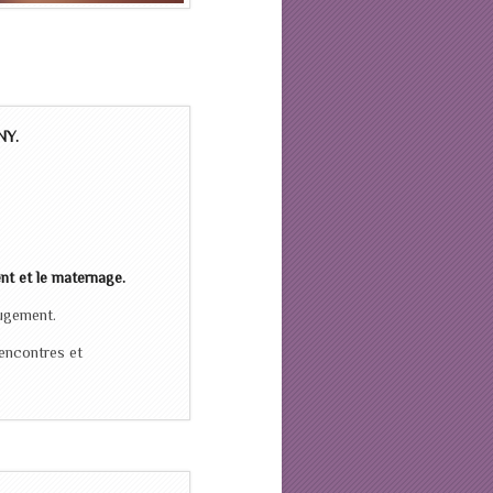
NY.
nt et le maternage.
jugement.
rencontres et