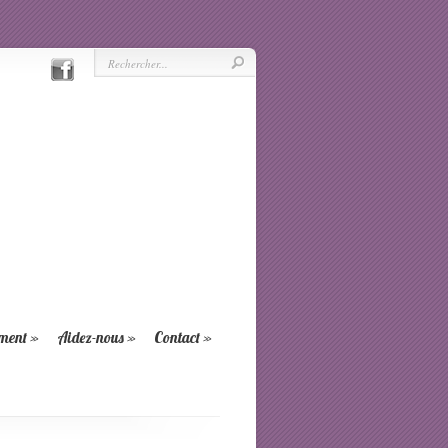
ement
»
Aidez-nous
»
Contact
»