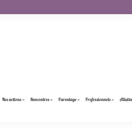
Nos actions
»
Rencontres
»
Parentage
»
Professionnels
»
Allait