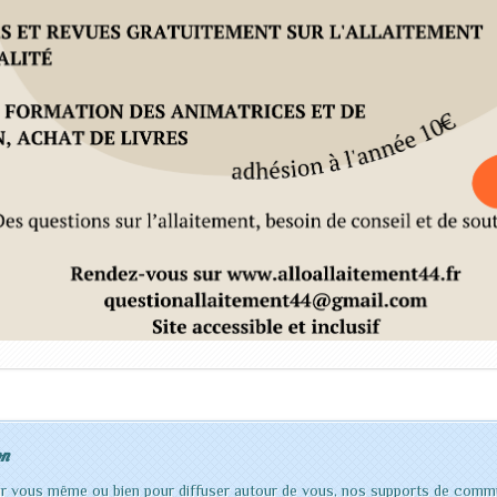
on
our vous même ou bien pour diffuser autour de vous, nos supports de commu