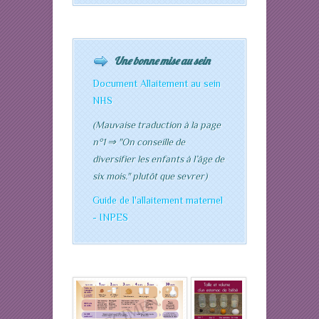
Une bonne mise au sein
Document Allaitement au sein
NHS
(Mauvaise traduction à la page
n°1 ⇒ "On conseille de
diversifier les enfants à l’âge de
six mois." plutôt que sevrer)
Guide de l'allaitement maternel
- INPES