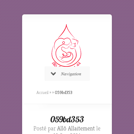
Navigation
Accueil
»
»
059bd353
059bd353
Posté par
Allô Allaitement
le