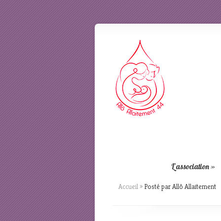
L’association
»
Accueil
»
Posté par Allô Allaitement