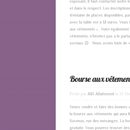
exposant, il faut contacter notre 
et dans le respect. Les inscripti
trentaine de places disponibles, p
avec la table est à 12 euros. Vous
aux vêtements « . Voici également 
vêtements, n’hésitez pas à le part
sociaux 😉 Nous avons hâte de vo
Bourse aux vêtemen
Posté par
Allô Allaitement
le 10 Fé
Venez vendre et faire des bonnes af
la bourse aux vêtements qui aura 
Savenay, rue des mésanges. La bou
gratuite. Vous pourrez trouver de