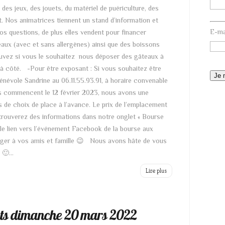
des jeux, des jouets, du matériel de puériculture, des
. Nos animatrices tiennent un stand d’information et
E-ma
os questions, de plus elles vendent pour financer
teaux (avec et sans allergènes) ainsi que des boissons
pouvez si vous le souhaitez nous déposer des gâteaux à
s à côté. -Pour être exposant : Si vous souhaitez être
bénévole Sandrine au 06.11.55.93.91, à horaire convenable
ons commencent le 12 février 2023, nous avons une
as de choix de place à l’avance. Le prix de l’emplacement
 trouverez des informations dans notre onglet « Bourse
le lien vers l’événement Facebook de la bourse aux
tager à vos amis et famille 😉 Nous avons hâte de vous
🙂...
Lire plus
ts dimanche 20 mars 2022