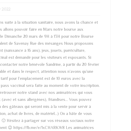
v 2022
s suite à la situation sanitaire, nous avons la chance et
us allons pouvoir faire en Mars notre bourse aux
 le Dimanche 20 mars de 9H à 13H pour notre Bourse
alent de Savenay Rue des mésanges Nous proposons
 (naissance à 16 ans), jeux, jouets, puériculture,
inal est demandé pour les visiteurs et exposants. Si
ontacter notre bénévole Sandrine, à partir du 20 février
able et dans le respect, attention nous n’avons qu’une
 tarif pour l’emplacement est de 10 euros avec la
s pass vaccinal sera faite au moment de votre inscription.
 retrouver notre stand avec nos animatrices qui vous
x (avec et sans allergènes), friandises… Vous pouvez
 des gâteaux qui seront mis à la vente pour servir à
ion, achat de livres, de matériel…) On a hâte de vous
s 🙂 Hésitez à partager sur vos réseaux sociaux notre
nement 😉 https://fb.me/e/1xCHARKW8 Les animatrices