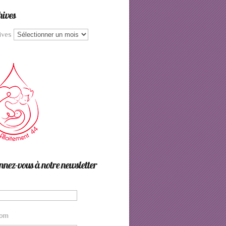
hives
ives
nez-vous à notre newsletter
nom