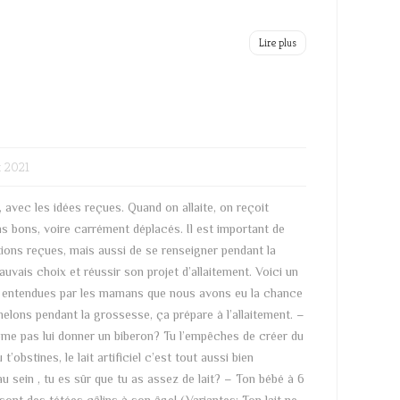
Lire plus
t 2021
avec les idées reçues. Quand on allaite, on reçoit
s bons, voire carrément déplacés. Il est important de
ations reçues, mais aussi de se renseigner pendant la
uvais choix et réussir son projet d’allaitement. Voici un
ns entendues par les mamans que nous avons eu la chance
ons pendant la grossesse, ça prépare à l’allaitement. –
t même pas lui donner un biberon? Tu l’empêches de créer du
’obstines, le lait artificiel c’est tout aussi bien
au sein , tu es sûr que tu as assez de lait? – Ton bébé à 6