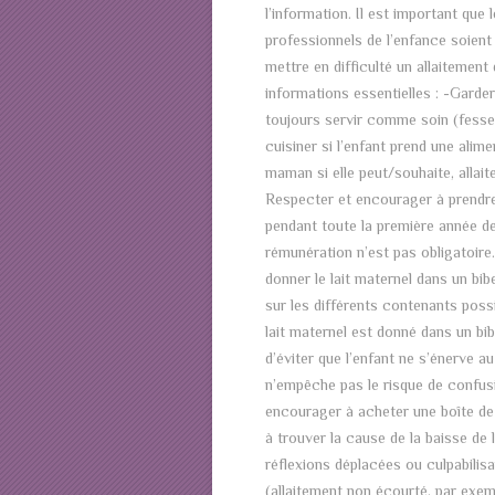
l’information. Il est important que
professionnels de l’enfance soient
mettre en difficulté un allaitement
informations essentielles : -Garder 
toujours servir comme soin (fesse
cuisiner si l’enfant prend une alimen
maman si elle peut/souhaite, allai
Respecter et encourager à prendre l
pendant toute la première année de 
rémunération n’est pas obligatoire.
donner le lait maternel dans un bi
sur les différents contenants possib
lait maternel est donné dans un bibe
d’éviter que l’enfant ne s’énerve au 
n’empêche pas le risque de confusi
encourager à acheter une boîte d
à trouver la cause de la baisse de 
réflexions déplacées ou culpabilis
(allaitement non écourté, par exe