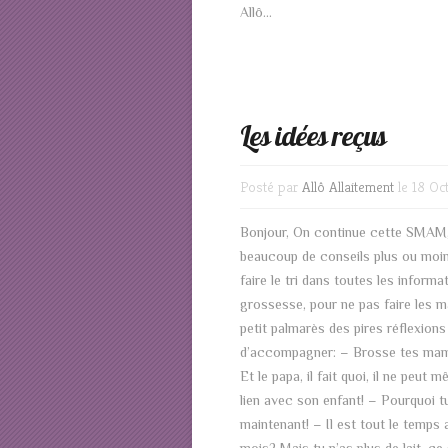
Allô...
Les idées reçus
Posté par
Allô Allaitement
le 18 Oc
Bonjour, On continue cette SMAM, 
beaucoup de conseils plus ou moin
faire le tri dans toutes les inform
grossesse, pour ne pas faire les ma
petit palmarès des pires réflexio
d’accompagner: – Brosse tes mamel
Et le papa, il fait quoi, il ne peu
lien avec son enfant! – Pourquoi tu t
maintenant! – Il est tout le temps 