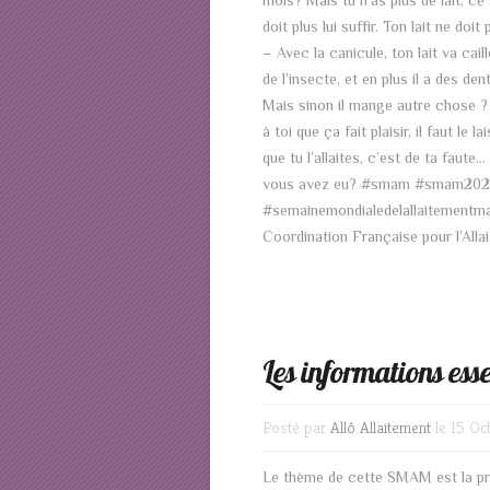
mois? Mais tu n’as plus de lait, ce
doit plus lui suffir. Ton lait ne doit
– Avec la canicule, ton lait va cail
de l’insecte, et en plus il a des de
Mais sinon il mange autre chose ? –
à toi que ça fait plaisir, il faut le
que tu l’allaites, c’est de ta faute…
vous avez eu? #smam #smam2021 
#semainemondialedelallaitementma
Coordination Française pour l’Allai
Les informations esse
Posté par
Allô Allaitement
le 15 Oc
Le thème de cette SMAM est la prot