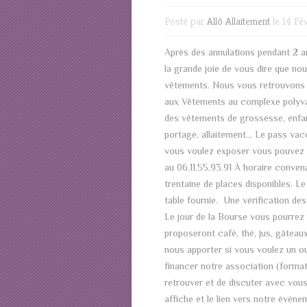
Posté par
Allô Allaitement
le 14 Fé
Après des annulations pendant 2 an
la grande joie de vous dire que no
vêtements. Nous vous retrouvons
aux Vêtements au complexe polyv
des vêtements de grossesse, enfant
portage, allaitement… Le pass vacc
vous voulez exposer vous pouvez c
au 06.11.55.93.91 À horaire conven
trentaine de places disponibles. Le
table fournie. Une vérification de
Le jour de la Bourse vous pourrez
proposeront café, thé, jus, gâteau
nous apporter si vous voulez un ou
financer notre association (format
retrouver et de discuter avec vou
affiche et le lien vers notre évé