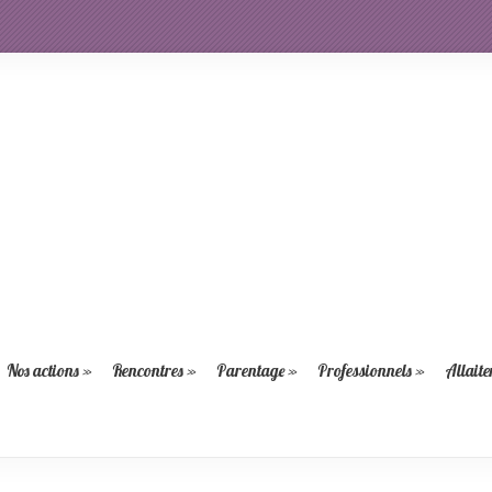
Nos actions
»
Rencontres
»
Parentage
»
Professionnels
»
Allait