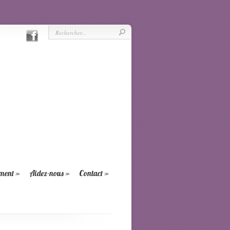
ement
»
Aidez-nous
»
Contact
»