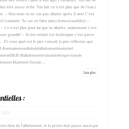
 sont des tétées câlins à son âge! (Variantes: Ton lait ne
 plus être assez riche. Ton lait ce n’est plus que de l’eau.)
ler. – Non mais tu ne vas pas allaiter après 2 ans! C’est
nts! (variante: Tu vas en faire un(e) homosexuel(le)) –
 Ce n’est plus pour lui que tu allaites, maintenant c’est
 laisser grandir! – Si ton enfant est dyslexique c’est parce
 … Et vous quel est le pire conseil, la pire réflexion que
#semainemondialedelallaitementmaternel
ternel2021 #lallaitementestnaturelrespectonsle
tement Maternel Dessin :...
Lire plus
ntielles :
t 2021
ection de l’allaitement, et la protection passe aussi par