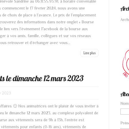
bénévole Sandrine au 06.11.55.93.91, à horaire convenable
Arc
ons commencent le 17 février 2024, nous avons une
as de choix de place à l’avance. Le prix de l’emplacement
Arch
 trouverez des informations dans notre onglet « Bourse
le lien vers l’événement Facebook de la bourse aux
ager à vos amis, famille, collègues et sur vos réseaux
us retrouver et d’échanger avec vous...
Lire plus
ts le dimanche 12 mars 2023
v 2023
Abon
Nom
faires 🙂 Nos animatrices ont le plaisir de vous inviter à
lieu le dimanche 12 mars 2023, au complexe polyvalent de
rse aux vêtements sera de 9h à 13h, l’entrée est
Pré
s vêtements pour enfants (0-16 ans), vêtements de