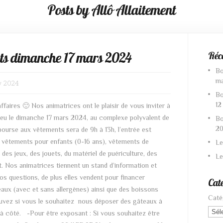
Posts by Allô Allaitement
ts dimanche 17 mars 2024
Réc
Bo
ma
v 2024
Bo
12
faires 🙂 Nos animatrices ont le plaisir de vous inviter à
lieu le dimanche 17 mars 2024, au complexe polyvalent de
Bo
20
ourse aux vêtements sera de 9h à 13h, l’entrée est
s vêtements pour enfants (0-16 ans), vêtements de
Le
des jeux, des jouets, du matériel de puériculture, des
Le
. Nos animatrices tiennent un stand d’information et
os questions, de plus elles vendent pour financer
Caté
teaux (avec et sans allergènes) ainsi que des boissons
Caté
pouvez si vous le souhaitez nous déposer des gâteaux à
s à côté. -Pour être exposant : Si vous souhaitez être