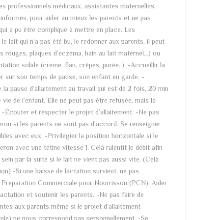
 les professionnels médicaux, assistantes maternelles,
 informés, pour aider au mieux les parents et ne pas
 qui a pu être compliqué à mettre en place. Les
le lait qui n’a pas été bu, le redonner aux parents, il peut
s rouges, plaques d’eczéma, bain au lait maternel…) ou
tation solide (crème, flan, crêpes, purée..). -Accueillir la
ter sur son temps de pause, son enfant en garde. -
a pause d’allaitement au travail qui est de 2 fois, 20 min
vie de l’enfant. Elle ne peut pas être refusée, mais la
 -Écouter et respecter le projet d’allaitement. -Ne pas
beron si les parents ne sont pas d’accord. Se renseigner
les avec eux. -Privilégier la position horizontale si le
ron avec une tétine vitesse 1. Celà ralentit le débit afin
sein par la suite si le lait ne vient pas aussi vite. (Celà
on) -Si une baisse de lactation survient, ne pas
e Préparation Commerciale pour Nourrisson (PCN). Aider
lactation et soutenir les parents. -Ne pas faire de
antes aux parents même si le projet d’allaitement
mple) ne nous correspond pas personnellement. -Se